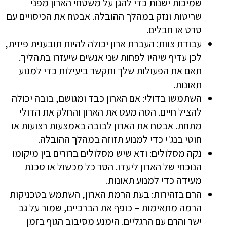
שמיכות ישנות כדי להגן על משטחי הארון מפני
שריטות ונזק במהלך ההובלה. אבטח את הכיסויים עם
סרט או חבלים.
עבודת צוות: העברת ארון יכולה להיות תובענית פיזית,
לכן עדיף שיהיו לפחות שני אנשים שיעזרו בתהליך.
תאם את הפעולות שלך ותקשר ביעילות כדי למנוע
תאונות.
השתמשו בדולי: אם הארון כבד ומגושם, בובה יכולה
להציל חיים. הטה מעט את הארון והחלק את הדולי
מתחת. אבטח את הארון לבובה באמצעות רצועות או
חוטי בנג'י כדי למנוע תזוזה במהלך ההובלה.
נקה מסלולים: ודא שיש מסלולים ברורים בין מיקומו
הנוכחי של הארון ליעדו. הסר כל מכשול או סכנת
מעידה כדי למנוע תאונות.
הרם בזהירות: בעת הרמת הארון, השתמש בטכניקות
הרמה מתאימות – כופף את הברכיים, שמור על גב
ישר והרם עם הרגליים. הימנע מסיבוב הגוף בזמן