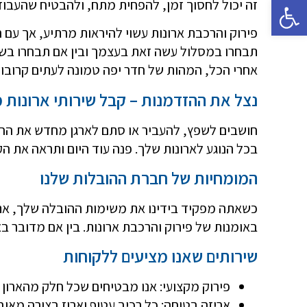
פתח סרגל נגישות
זה יכול לחסוך זמן, להפחית מתח, ולהבטיח שהעבוד
פירוק והרכבת ארונות עשוי להיראות מרתיע, אך עם ה
תבחרו במסלול עשה זאת בעצמך ובין אם תבחרו בשיר
אחרי הכל, המהות של חדר יפה טמונה לעתים קרובות
נצל את ההזדמנות – קבל שירותי ארונות מ
חושבים לשפץ, להעביר או סתם לארגן מחדש את החל
בכל הנוגע לארונות שלך. פנה עוד היום ותראה את 
המומחיות של חברת ההובלות שלנו
כשאתה מפקיד בידינו את משימות ההובלה שלך, אתה
באומנות של פירוק והרכבת ארונות. בין אם מדובר באר
שירותים שאנו מציעים ללקוחות
פירוק מקצועי: אנו מבטיחים שכל חלק מהארון 
אריזה בטוחה: כל רכיב עטוף וארוז בצורה מאו